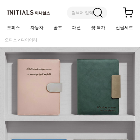
검색어 입력
오피스
자동차
골프
패션
쉿!특가
선물세트
오피스
다이어리